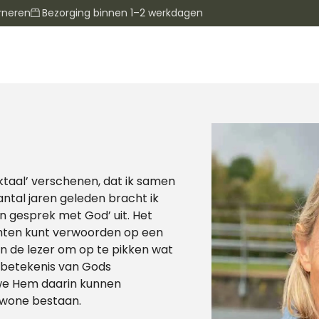
rneren
Bezorging binnen 1–2 werkdagen
nktaal’ verschenen, dat ik samen
ntal jaren geleden bracht ik
 gesprek met God’ uit. Het
achten kunt verwoorden op een
aan de lezer om op te pikken wat
 de betekenis van Gods
 we Hem daarin kunnen
gewone bestaan.