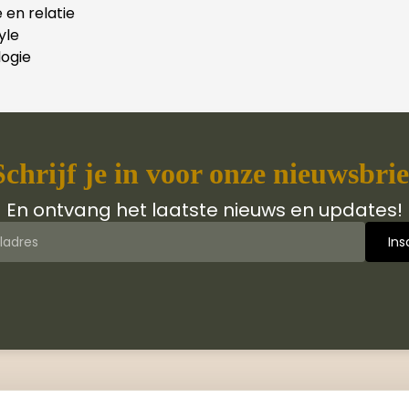
e en relatie
yle
ogie
Schrijf je in voor onze nieuwsbrie
En ontvang het laatste nieuws en updates!
 van Jongbloed Media
Contact