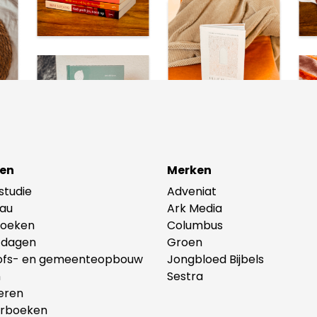
en
Merken
lstudie
Adveniat
au
Ark Media
oeken
Columbus
tdagen
Groen
ofs- en gemeenteopbouw
Jongbloed Bijbels
n
Sestra
eren
erboeken