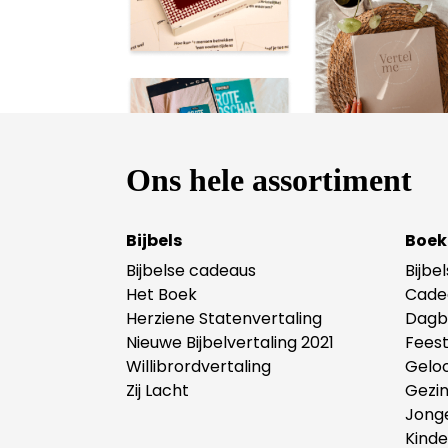
Ons hele assortiment
Bijbels
Boek
Bijbelse cadeaus
Bijbe
Het Boek
Cade
Herziene Statenvertaling
Dagb
Nieuwe Bijbelvertaling 2021
Fees
Willibrordvertaling
Gelo
Zij Lacht
Gezi
Jong
Kind