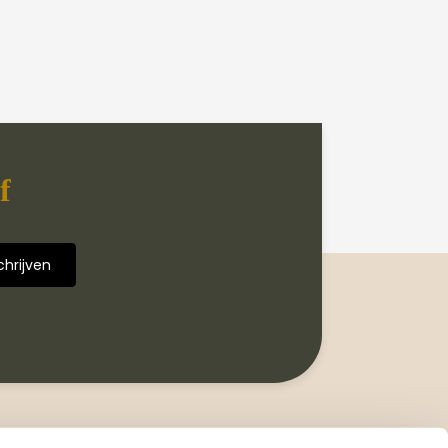
f
Volg ons