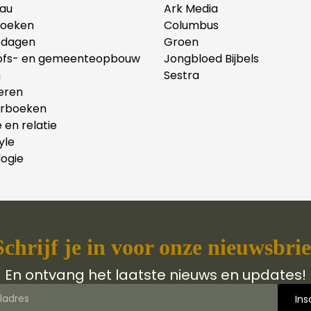
au
Ark Media
oeken
Columbus
tdagen
Groen
ofs- en gemeenteopbouw
Jongbloed Bijbels
n
Sestra
eren
erboeken
e en relatie
yle
ogie
Schrijf je in voor onze nieuwsbrie
En ontvang het laatste nieuws en updates!