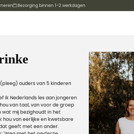
rneren
Bezorging binnen 1–2 werkdagen
rinke
 (pleeg) ouders van 5 kinderen
eef ik Nederlands les aan jongeren
 hou van taal, van voor de groep
n wat mij bezighoudt in het
Ik hou van eerlijke en kwetsbare
 dat geeft met een ander.
k: 'Weg met het perfecte