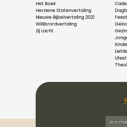
Het Boek
Cade
Herziene Statenvertaling
Dagb
Nieuwe Bijbelvertaling 2021
Fees
Willibrordvertaling
Gelo
Zij Lacht
Gezi
Jong
Kind
Liefd
Lifest
Theol