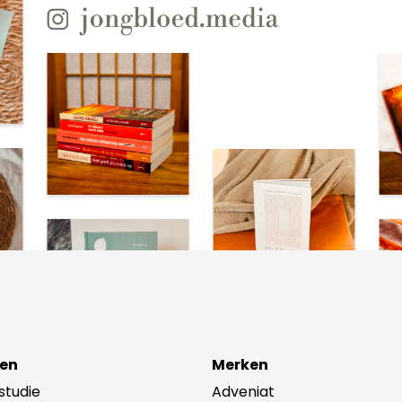
en
Merken
lstudie
Adveniat