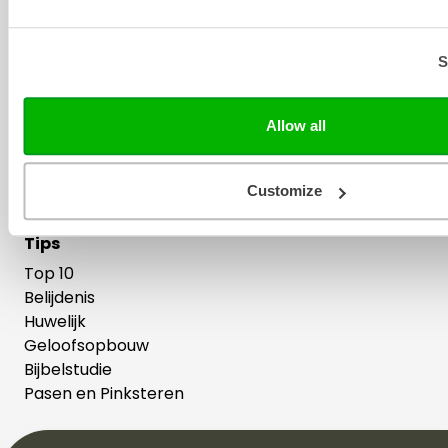
Theologie
Merken
S
Adveniat
Ark Media
Columbus
Allow all
Groen
Jongbloed Bijbels
Customize
Sestra
Tips
Top 10
Belijdenis
Huwelijk
Geloofsopbouw
Bijbelstudie
Pasen en Pinksteren