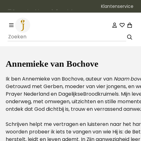
Klantenservice
Bezorging binnen 1–2 werkdagen
Annemieke van Bochove
Ik ben Annemieke van Bochove, auteur van
Naam bove
Getrouwd met Gerben, moeder van vier jongens, en w
Prayer Nederland en DagelijkseBroodkruimels. Mijn leve
onderweg, met omwegen, uitzichten en stille momente
ontdek dat God dichtbij is, trouw en verrassend aanwez
Schrijven helpt me vertragen en luisteren naar het har
woorden probeer ik iets te vangen van wie Hij is: de Be
herstelt, leidt en leven ademt. In Zijn aanwezigheid leer i