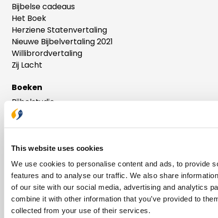
Bijbelse cadeaus
Het Boek
Herziene Statenvertaling
Nieuwe Bijbelvertaling 2021
Willibrordvertaling
Zij Lacht
Boeken
Bijbelstudie
Cadeau
Dagboeken
Feestdagen
Geloofs- en gemeenteopbouw
This website uses cookies
Gezin
We use cookies to personalise content and ads, to provide s
Jongeren
features and to analyse our traffic. We also share informatio
Kinderboeken
of our site with our social media, advertising and analytics 
Liefde en relatie
combine it with other information that you’ve provided to them
Lifestyle
collected from your use of their services.