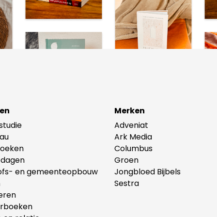
en
Merken
lstudie
Adveniat
au
Ark Media
oeken
Columbus
tdagen
Groen
ofs- en gemeenteopbouw
Jongbloed Bijbels
n
Sestra
eren
erboeken