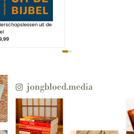
derschapslessen uit de
el
9,99