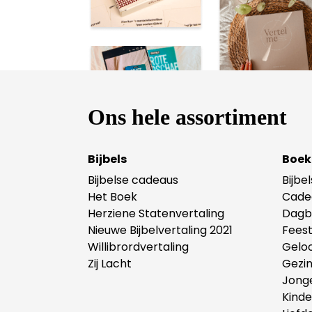
Ons hele assortiment
Bijbels
Boek
Bijbelse cadeaus
Bijbe
Het Boek
Cade
Herziene Statenvertaling
Dagb
Nieuwe Bijbelvertaling 2021
Fees
Willibrordvertaling
Gelo
Zij Lacht
Gezi
Jong
Kind