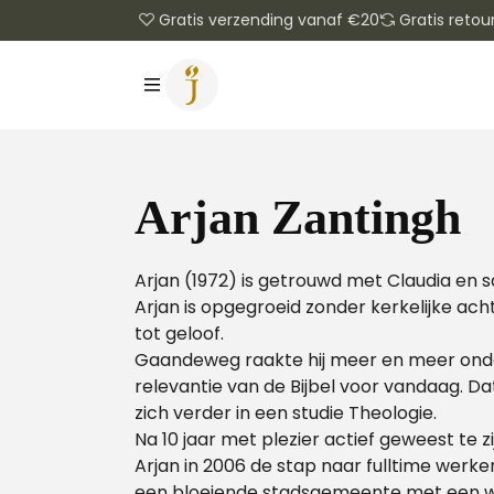
Gratis verzending vanaf €20
Gratis retou
Arjan Zantingh
Arjan (1972) is getrouwd met Claudia en
Arjan is opgegroeid zonder kerkelijke ac
tot geloof.
Gaandeweg raakte hij meer en meer onde
relevantie van de Bijbel voor vandaag. Da
zich verder in een studie Theologie.
Na 10 jaar met plezier actief geweest te 
Arjan in 2006 de stap naar fulltime werke
een bloeiende stadsgemeente met een wij