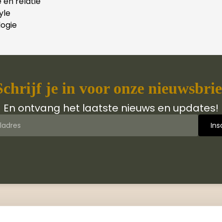
e en relatie
yle
ogie
Schrijf je in voor onze nieuwsbrie
En ontvang het laatste nieuws en updates!
 van Jongbloed Media
Contact