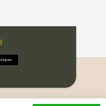
f
Volg ons