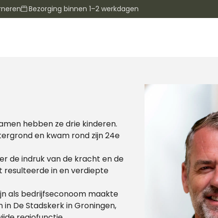
rneren
Bezorging binnen 1–2 werkdagen
 samen hebben ze drie kinderen.
htergrond en kwam rond zijn 24e
r de indruk van de kracht en de
t resulteerde in en verdiepte
zijn als bedrijfseconoom maakte
n in De Stadskerk in Groningen,
de regiofunctie.