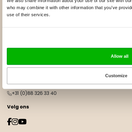
We also share information about your use of our site with our
Wie zijn wij
who may combine it with other information that you’ve provid
Geschiedenis
use of their services.
Catalogus
Nieuwsbrieven
Recensie exemplaar
Covers en leesfragmenten
Contact
Allow all
Manuscripten
Neem contact met ons op
Customize
Adresgegevens
Celsiusweg 41, 8912 AM Leeuwarden
+31 (0)88 326 33 40
Volg ons