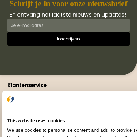
Schrijf je in voor onze nieuwsbrief
En ontvang het laatste nieuws en updates!
Klantenservice
Veelgestelde vragen
Leveringsvoorwaarden
Privacy Statement
Retourneren
This website uses cookies
Meer van Jongbloed Media
We use cookies to personalise content and ads, to provide soc