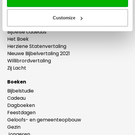
Ons hele assortiment
Customize
Bijbels
Bijbelse cadeaus
Het Boek
Herziene Statenvertaling
Nieuwe Bijbelvertaling 2021
Willibrordvertaling
Zij Lacht
Boeken
Bijbelstudie
Cadeau
Dagboeken
Feestdagen
Geloofs- en gemeenteopbouw
Gezin
Jongeren