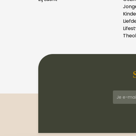
Jong
Kind
Liefd
Lifest
Theol