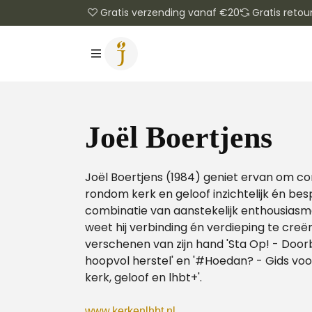
Gratis verzending vanaf €20
Gratis retou
Joël Boertjens
Joël Boertjens (1984) geniet ervan om 
rondom kerk en geloof inzichtelijk én be
combinatie van aanstekelijk enthousiasm
weet hij verbinding én verdieping te creë
verschenen van zijn hand 'Sta Op! - Door
hoopvol herstel' en '#Hoedan? - Gids voo
kerk, geloof en lhbt+'.
www.kerkenlhbt.nl