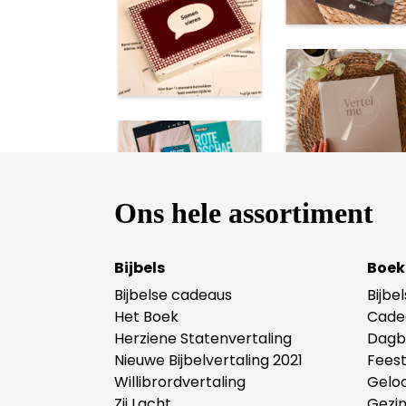
Ons hele assortiment
Bijbels
Boek
Bijbelse cadeaus
Bijbe
Het Boek
Cade
Herziene Statenvertaling
Dagb
Nieuwe Bijbelvertaling 2021
Fees
Willibrordvertaling
Gelo
Zij Lacht
Gezi