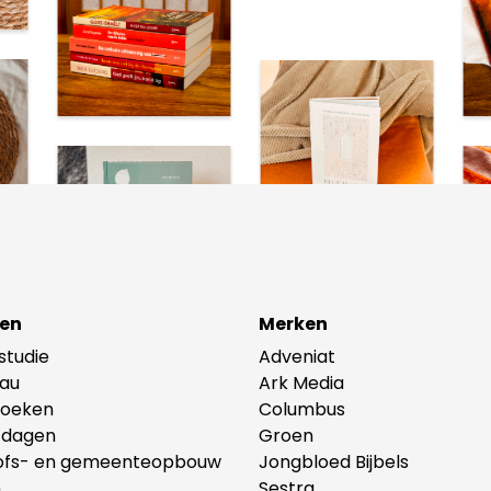
en
Merken
lstudie
Adveniat
au
Ark Media
oeken
Columbus
tdagen
Groen
ofs- en gemeenteopbouw
Jongbloed Bijbels
n
Sestra