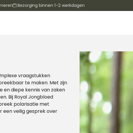
rneren
Bezorging binnen 1–2 werkdagen
complexe vraagstukken
spreekbaar te maken. Met zijn
e en diepe kennis van zaken
ren. Bij Royal Jongbloed
breek polarisatie met
r een veilig gesprek over