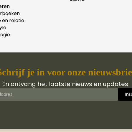
eren
erboeken
e en relatie
yle
ogie
Schrijf je in voor onze nieuwsbrie
En ontvang het laatste nieuws en updates!