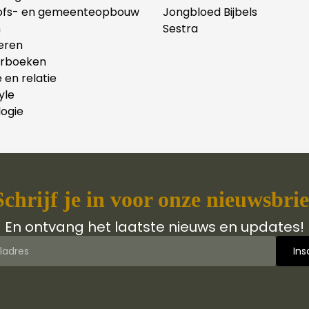
ofs- en gemeenteopbouw
Jongbloed Bijbels
n
Sestra
eren
erboeken
e en relatie
yle
ogie
Schrijf je in voor onze nieuwsbrie
En ontvang het laatste nieuws en updates!