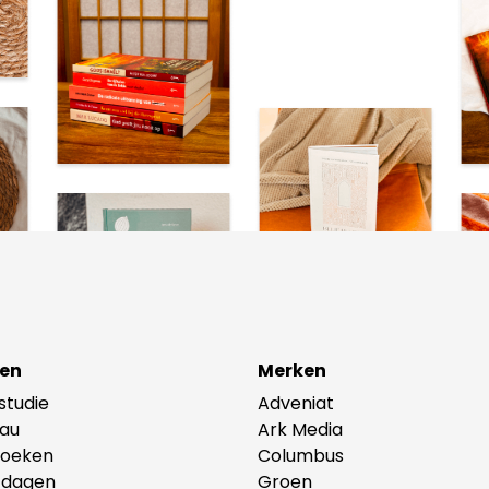
en
Merken
lstudie
Adveniat
au
Ark Media
oeken
Columbus
tdagen
Groen