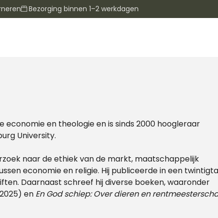
rneren
Bezorging binnen 1–2 werkdagen
de economie en theologie en is sinds 2000 hoogleraar
burg University.
derzoek naar de ethiek van de markt, maatschappelijk
en economie en religie. Hij publiceerde in een twintigta
riften. Daarnaast schreef hij diverse boeken, waaronder
 2025) en
En God schiep: Over dieren en rentmeestersch