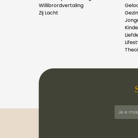
Willibrordvertaling
Gelo
Zij Lacht
Gezi
Jong
Kind
Liefd
Lifest
Theol