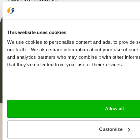
Schrijf je in voor onze nieuwsbrief
This website uses cookies
En ontvang het laatste nieuws en updates!
We use cookies to personalise content and ads, to provide s
our traffic. We also share information about your use of our s
and analytics partners who may combine it with other informa
that they’ve collected from your use of their services.
Allow all
Klantenservice
Veelgestelde vragen
Customize
Leveringsvoorwaarden
Privacy Statement