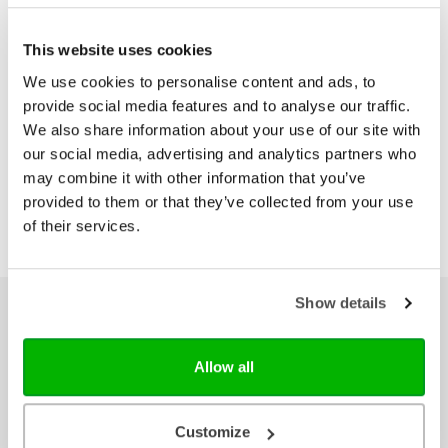
This website uses cookies
Emotieboek
€ 18,99
We use cookies to personalise content and ads, to
provide social media features and to analyse our traffic.
We also share information about your use of our site with
our social media, advertising and analytics partners who
may combine it with other information that you’ve
provided to them or that they’ve collected from your use
of their services.
Show details
Ons hele assortiment
Allow all
Bijbels
Bijbelse cadeaus
Het Boek
Customize