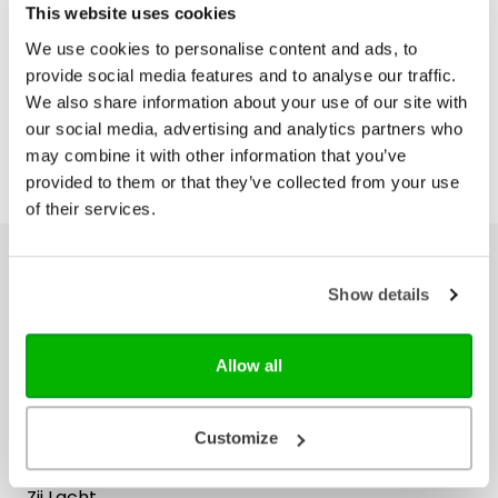
This website uses cookies
€ 24,99
We use cookies to personalise content and ads, to
provide social media features and to analyse our traffic.
We also share information about your use of our site with
our social media, advertising and analytics partners who
may combine it with other information that you’ve
provided to them or that they’ve collected from your use
of their services.
Ons hele assortiment
Show details
Bijbels
Bijbelse cadeaus
Allow all
Het Boek
Herziene Statenvertaling
Customize
Nieuwe Bijbelvertaling 2021
Willibrordvertaling
Zij Lacht