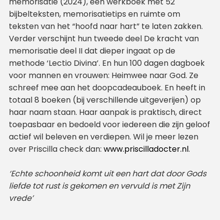
memorisatie (2024), een werkboek met 52
bijbelteksten, memorisatietips en ruimte om
teksten van het “hoofd naar hart” te laten zakken.
Verder verschijnt hun tweede deel De kracht van
memorisatie deel II dat dieper ingaat op de
methode ‘Lectio Divina’. En hun 100 dagen dagboek
voor mannen en vrouwen: Heimwee naar God. Ze
schreef mee aan het doopcadeauboek. En heeft in
totaal 8 boeken (bij verschillende uitgeverijen) op
haar naam staan. Haar aanpak is praktisch, direct
toepasbaar en bedoeld voor iedereen die zijn geloof
actief wil beleven en verdiepen. Wil je meer lezen
over Priscilla check dan:
www.priscilladocter.nl
.
‘Echte schoonheid komt uit een hart dat door Gods
liefde tot rust is gekomen en vervuld is met Zijn
vrede’