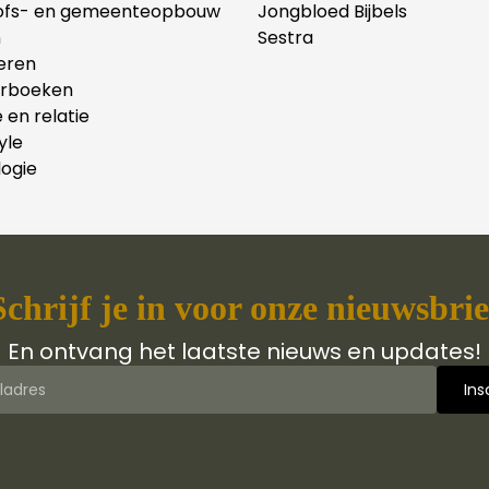
ofs- en gemeenteopbouw
Jongbloed Bijbels
n
Sestra
eren
erboeken
e en relatie
yle
ogie
Schrijf je in voor onze nieuwsbrie
En ontvang het laatste nieuws en updates!