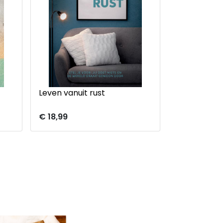
Leven vanuit rust
Een gebroke
€ 18,99
€ 20,00