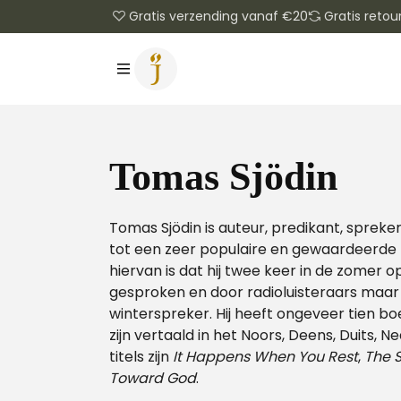
Gratis verzending vanaf €20
Gratis retou
Tomas Sjödin
Tomas Sjödin is auteur, predikant, spreker
tot een zeer populaire en gewaardeerde 
hiervan is dat hij twee keer in de zomer 
gesproken en door radioluisteraars maar l
winterspreker. Hij heeft ongeveer tien 
zijn vertaald in het Noors, Deens, Duits, Ne
titels zijn
It Happens When You
Rest
,
The S
Toward God
.