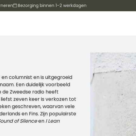
rneren
Bezorging binnen 1–2 werkdagen
 en columnist en is uitgegroeid
naam. Een duidelijk voorbeeld
op de Zweedse radio heeft
iefst zeven keer is verkozen tot
boeken geschreven, waarvan vele
derlands en Fins. Zijn populairste
ound of Silence
en
I Lean