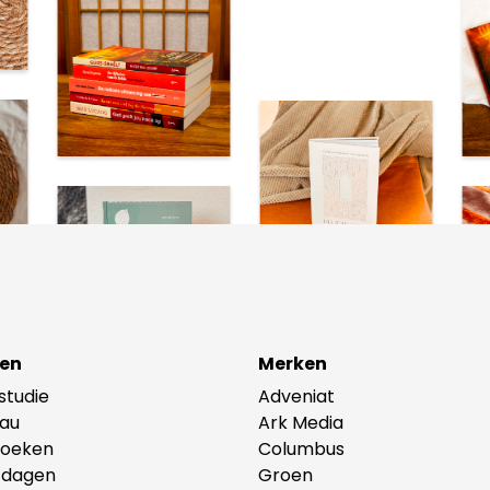
en
Merken
lstudie
Adveniat
au
Ark Media
oeken
Columbus
tdagen
Groen