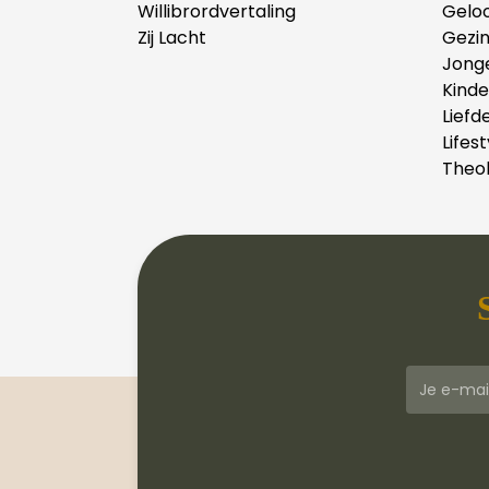
Willibrordvertaling
Gelo
Zij Lacht
Gezi
Jong
Kind
Liefd
Lifest
Theol