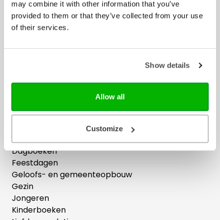
may combine it with other information that you’ve
Bijbels
provided to them or that they’ve collected from your use
of their services.
Bijbelse cadeaus
Het Boek
Herziene Statenvertaling
Nieuwe Bijbelvertaling 2021
Show details
Willibrordvertaling
Zij Lacht
Allow all
Boeken
Bijbelstudie
Customize
Cadeau
Dagboeken
Feestdagen
Geloofs- en gemeenteopbouw
Gezin
Jongeren
Kinderboeken