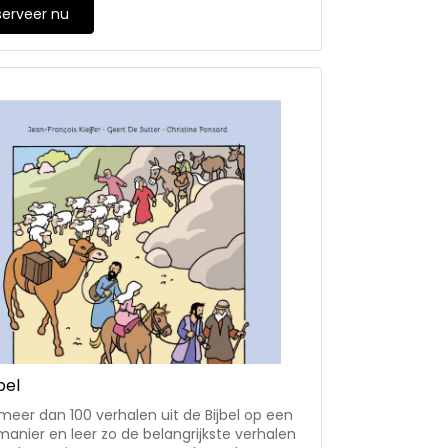
end gedicht - een waardevol cadeau voor
serveer nu
egenheden: een trouwdag, een verjaardag,
of belijdenis, een overlijden ... door alles
dt God ons als Herder en blijft Hij met ons
delen
bel
eer dan 100 verhalen uit de Bijbel op een
anier en leer zo de belangrijkste verhalen