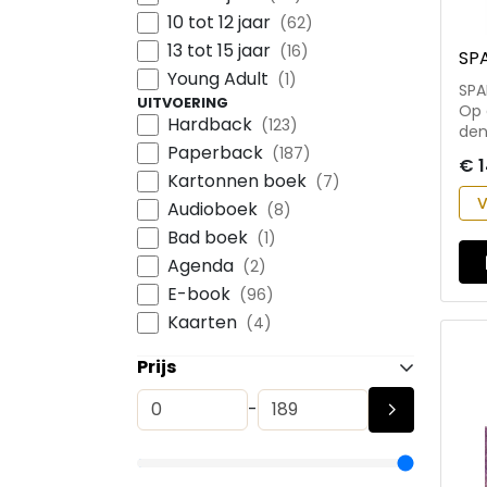
10 tot 12 jaar
(62)
13 tot 15 jaar
(16)
SP
Young Adult
(1)
SPA
UITVOERING
Op 
Hardback
(123)
den
Paperback
mak
(187)
€ 1
gel
Kartonnen boek
(7)
ges
V
Audioboek
(8)
gev
maa
Bad boek
(1)
100
Agenda
(2)
wee
E-book
(96)
nie
gez
Kaarten
(4)
Han
sni
Prijs
-