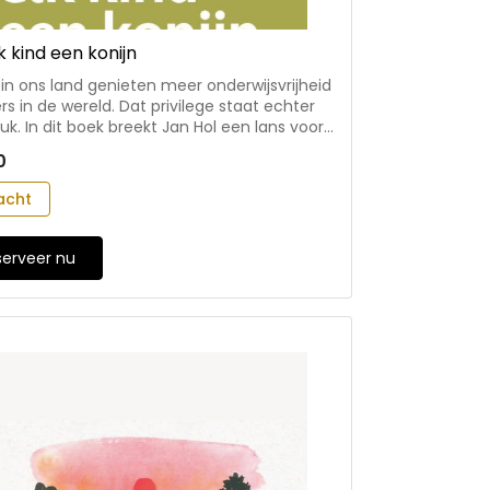
k kind een konijn
in ons land genieten meer onderwijsvrijheid
rs in de wereld. Dat privilege staat echter
uk. In dit boek breekt Jan Hol een lans voor
svrijheid. Als een noodzakelijke vereiste om
0
 te vormen tot burgers voor onze
t. Die toekomst heeft mensen nodig die
acht
verschillen willen en kunnen samenwerken.
nt jong, als een kind leert voor een konijn te
serveer nu
oudt een krachtig pleidooi voor onderwijs
e van een pluriforme samenleving en een
 democratie - voor bestuurders,
evenden en leerkrachten in het onderwijs