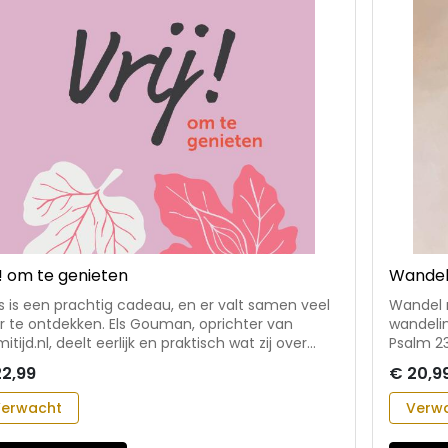
j! om te genieten
Wandel
s is een prachtig cadeau, en er valt samen veel
Wandel m
r te ontdekken. Els Gouman, oprichter van
wandelin
mitijd.nl, deelt eerlijk en praktisch wat zij over
Psalm 23
s leerde vanuit haar ervaring en gesprekken met
mee doo
22,99
€ 20,9
oze stellen. Ze laat in haar boek zien dat seks is
verwonderen e
kt om van te genieten. - voor stellen die
elke pag
erwacht
Verw
h samen willen verdiepen in seks, verlangen en
warm, ge
imiteit - met tips, technieken en hulpmiddelen
op de be