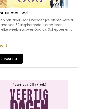
ntuur met God
p reis door Gods wonderlijke dierenwereld!
and van 52 inspirerende dieren leren
 elke week iets over God als Schepper en
llende eigenschappen van Hem. Van de
 insecten tot de grootste landdieren: elk
 laat iets zien van Gods creativiteit, kracht
acht
. Op avontuur met God helpt kinderen om
en kennen. - 52 dieren die geloof en
hepping op een interactieve manier
serveer nu
n - vol verrassende dierenweetjes en
en - geschikt voor dierenliefhebbers vanaf