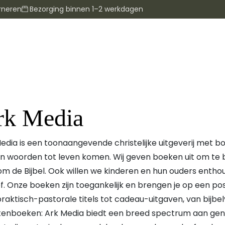
rneren
Bezorging binnen 1–2 werkdagen
rk Media
edia is een toonaangevende christelijke uitgeverij met b
n woorden tot leven komen. Wij geven boeken uit om t
m de Bijbel. Ook willen we kinderen en hun ouders enth
f. Onze boeken zijn toegankelijk en brengen je op een posi
raktisch-pastorale titels tot cadeau-uitgaven, van bijbe
enboeken: Ark Media biedt een breed spectrum aan gen