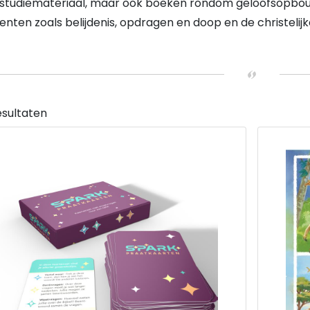
lstudiemateriaal, maar ook boeken rondom geloofsopbouw
ten zoals belijdenis, opdragen en doop en de christelij
esultaten