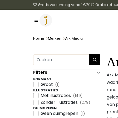
Gratis verzending vanaf €20
Gratis retou
Ark Media
Home
Merken
A
Filters
Ark M
FORMAAT
waari
Groot
(1)
rondo
ILLUSTRATIES
Met illustraties
(149)
geloo
Zonder Illustraties
(279)
Van p
DUIMGREPEN
prent
Geen duimgrepen
(1)