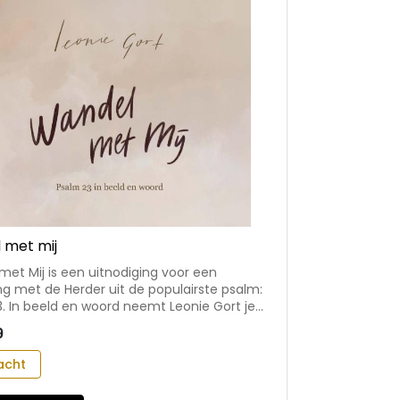
 met mij
et Mij is een uitnodiging voor een
g met de Herder uit de populairste psalm:
. In beeld en woord neemt Leonie Gort je
r de psalm. Om te bladeren, te
9
n te verstillen. - een boek met op
ina een uniek schilderij van Leonie Gort:
acht
detailleerd en sfeervol - met aanvullend
elden een deel van Psalm 23, of een