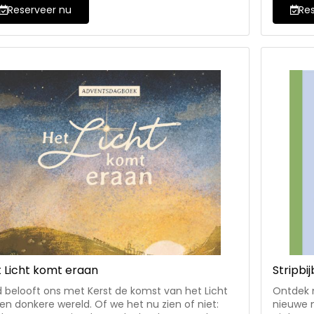
r stellen om méér uit hun liefdesleven te halen
bijpass
Reserveer nu
Re
vele gel
een doop 
heen lei
meewan
 Licht komt eraan
Stripbij
 belooft ons met Kerst de komst van het Licht
Ontdek m
een donkere wereld. Of we het nu zien of niet:
nieuwe m