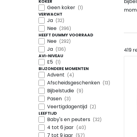
bijbe
KOKER
Geen koker
(1)
momen
VERWACHT
Ja
(32)
Nee
(396)
HEEFT DUMMY VOORRAAD
Nee
(292)
Ja
(136)
419 r
AVI-NIVEAU
E5
(1)
BIJZONDERE MOMENTEN
Advent
(4)
Afscheidsgeschenken
(13)
Bijbelstudie
(9)
Pasen
(3)
Veertigdagentijd
(2)
LEEFTIJD
Baby's en peuters
(32)
4 tot 6 jaar
(40)
7 tot 9 jaar
(57)